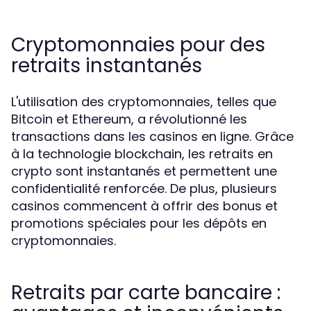
Cryptomonnaies pour des
retraits instantanés
L'utilisation des cryptomonnaies, telles que
Bitcoin et Ethereum, a révolutionné les
transactions dans les casinos en ligne. Grâce
à la technologie blockchain, les retraits en
crypto sont instantanés et permettent une
confidentialité renforcée. De plus, plusieurs
casinos commencent à offrir des bonus et
promotions spéciales pour les dépôts en
cryptomonnaies.
Retraits par carte bancaire :