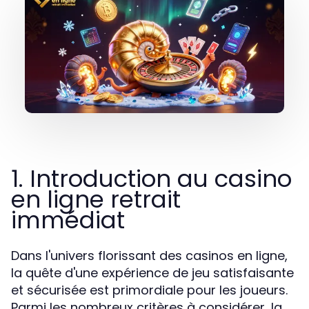
1. Introduction au casino
en ligne retrait
immédiat
Dans l'univers florissant des casinos en ligne,
la quête d'une expérience de jeu satisfaisante
et sécurisée est primordiale pour les joueurs.
Parmi les nombreux critères à considérer, la