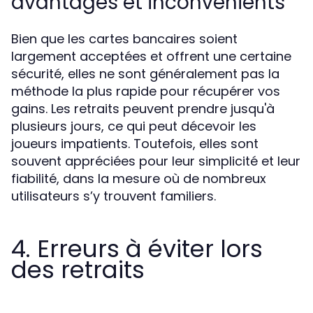
avantages et inconvénients
Bien que les cartes bancaires soient
largement acceptées et offrent une certaine
sécurité, elles ne sont généralement pas la
méthode la plus rapide pour récupérer vos
gains. Les retraits peuvent prendre jusqu'à
plusieurs jours, ce qui peut décevoir les
joueurs impatients. Toutefois, elles sont
souvent appréciées pour leur simplicité et leur
fiabilité, dans la mesure où de nombreux
utilisateurs s’y trouvent familiers.
4. Erreurs à éviter lors
des retraits