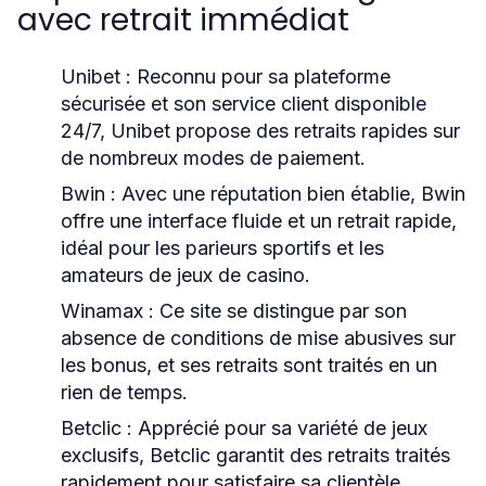
avec retrait immédiat
Unibet :
Reconnu pour sa plateforme
sécurisée et son service client disponible
24/7, Unibet propose des retraits rapides sur
de nombreux modes de paiement.
Bwin :
Avec une réputation bien établie, Bwin
offre une interface fluide et un retrait rapide,
idéal pour les parieurs sportifs et les
amateurs de jeux de casino.
Winamax :
Ce site se distingue par son
absence de conditions de mise abusives sur
les bonus, et ses retraits sont traités en un
rien de temps.
Betclic :
Apprécié pour sa variété de jeux
exclusifs, Betclic garantit des retraits traités
rapidement pour satisfaire sa clientèle.