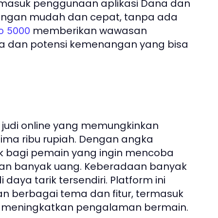
ermasuk penggunaan aplikasi Dana dan
dengan mudah dan cepat, tanpa ada
memberikan wawasan
po 5000
a dan potensi kemenangan yang bisa
n judi online yang memungkinkan
lima ribu rupiah. Dengan angka
cok bagi pemain yang ingin mencoba
an banyak uang. Keberadaan banyak
daya tarik tersendiri. Platform ini
 berbagai tema dan fitur, termasuk
at meningkatkan pengalaman bermain.