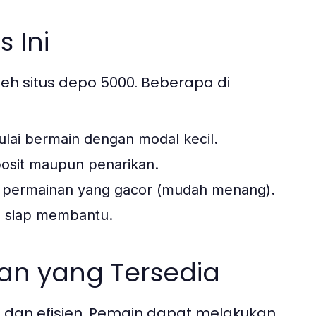
 Ini
h situs depo 5000. Beberapa di
ai bermain dengan modal kecil.
posit maupun penarikan.
a permainan yang gacor (mudah menang).
n siap membantu.
an yang Tersedia
an dan efisien. Pemain dapat melakukan