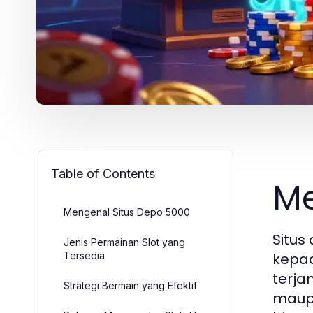
Table of Contents
Me
Mengenal Situs Depo 5000
Situs
Jenis Permainan Slot yang
Tersedia
kepad
terja
Strategi Bermain yang Efektif
maupu