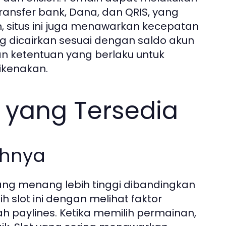
ansfer bank, Dana, dan QRIS, yang
, situs ini juga menawarkan kecepatan
 dicairkan sesuai dengan saldo akun
n ketentuan yang berlaku untuk
ikenakan.
 yang Tersedia
ihnya
ang menang lebih tinggi dibandingkan
 slot ini dengan melihat faktor
mlah paylines. Ketika memilih permainan,