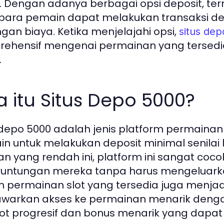
. Dengan adanya berbagai opsi deposit, t
 para pemain dapat melakukan transaksi 
gan biaya. Ketika menjelajahi opsi,
situs de
ehensif mengenai permainan yang tersedi
.
 itu Situs Depo 5000?
 depo 5000 adalah jenis platform permaina
n untuk melakukan deposit minimal senilai 
an yang rendah ini, platform ini sangat co
runtungan mereka tanpa harus mengeluark
an permainan slot yang tersedia juga menjadi 
arkan akses ke permainan menarik dengan
ot progresif dan bonus menarik yang dap