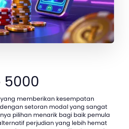
o 5000
ine yang memberikan kesempatan
 dengan setoran modal yang sangat
annya pilihan menarik bagi baik pemula
ernatif perjudian yang lebih hemat