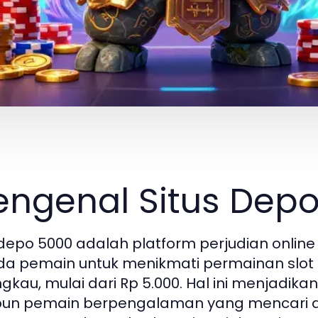
ngenal Situs Dep
 depo 5000 adalah platform perjudian onl
a pemain untuk menikmati permainan slot
ngkau, mulai dari Rp 5.000. Hal ini menjadik
n pemain berpengalaman yang mencari alt