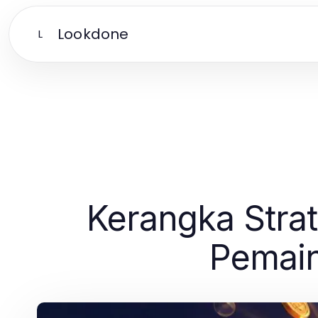
Lookdone
L
Kerangka Strat
Pemain