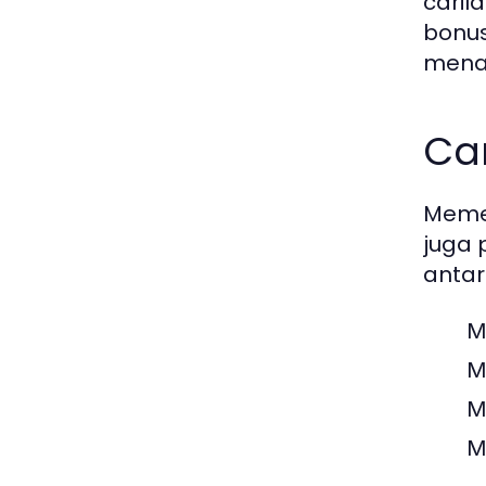
caril
bonus
mena
Ca
Meme
juga 
antara
M
M
M
M