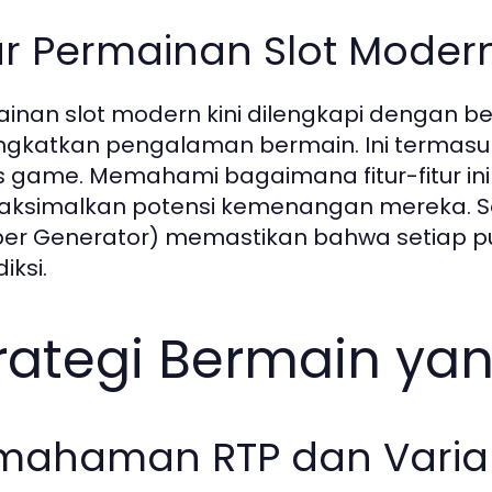
ur Permainan Slot Moder
inan slot modern kini dilengkapi dengan be
gkatkan pengalaman bermain. Ini termasuk wi
 game. Memahami bagaimana fitur-fitur i
simalkan potensi kemenangan mereka. Sel
r Generator) memastikan bahwa setiap put
iksi.
rategi Bermain yang
mahaman RTP dan Varian