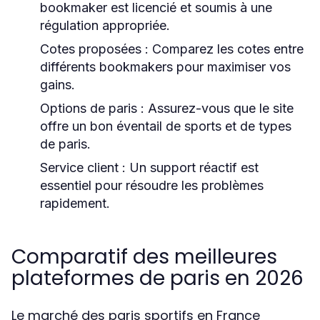
bookmaker est licencié et soumis à une
régulation appropriée.
Cotes proposées :
Comparez les cotes entre
différents bookmakers pour maximiser vos
gains.
Options de paris :
Assurez-vous que le site
offre un bon éventail de sports et de types
de paris.
Service client :
Un support réactif est
essentiel pour résoudre les problèmes
rapidement.
Comparatif des meilleures
plateformes de paris en 2026
Le marché des paris sportifs en France