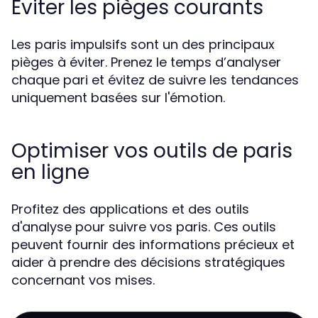
Éviter les pièges courants
Les paris impulsifs sont un des principaux
pièges à éviter. Prenez le temps d’analyser
chaque pari et évitez de suivre les tendances
uniquement basées sur l'émotion.
Optimiser vos outils de paris
en ligne
Profitez des applications et des outils
d'analyse pour suivre vos paris. Ces outils
peuvent fournir des informations précieux et
aider à prendre des décisions stratégiques
concernant vos mises.