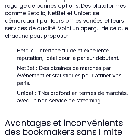
regorge de bonnes options. Des plateformes
comme Betclic, NetBet et Unibet se
démarquent par leurs offres variées et leurs
services de qualité. Voici un aperçu de ce que
chacune peut proposer :
Betclic :
Interface fluide et excellente
réputation, idéal pour le parieur débutant.
NetBet :
Des dizaines de marchés par
événement et statistiques pour affiner vos
paris.
Unibet :
Très profond en termes de marchés,
avec un bon service de streaming.
Avantages et inconvénients
des bookmakers sans limite