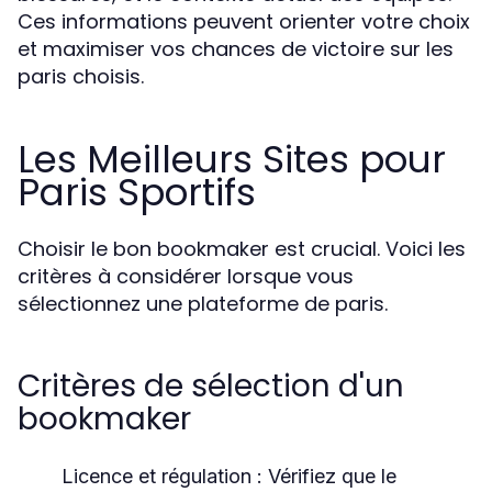
Ces informations peuvent orienter votre choix
et maximiser vos chances de victoire sur les
paris choisis.
Les Meilleurs Sites pour
Paris Sportifs
Choisir le bon bookmaker est crucial. Voici les
critères à considérer lorsque vous
sélectionnez une plateforme de paris.
Critères de sélection d'un
bookmaker
Licence et régulation :
Vérifiez que le