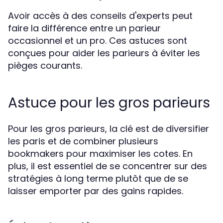
Avoir accès à des conseils d'experts peut
faire la différence entre un parieur
occasionnel et un pro. Ces astuces sont
conçues pour aider les parieurs à éviter les
pièges courants.
Astuce pour les gros parieurs
Pour les gros parieurs, la clé est de diversifier
les paris et de combiner plusieurs
bookmakers pour maximiser les cotes. En
plus, il est essentiel de se concentrer sur des
stratégies à long terme plutôt que de se
laisser emporter par des gains rapides.