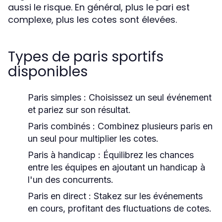
aussi le risque. En général, plus le pari est
complexe, plus les cotes sont élevées.
Types de paris sportifs
disponibles
Paris simples :
Choisissez un seul événement
et pariez sur son résultat.
Paris combinés :
Combinez plusieurs paris en
un seul pour multiplier les cotes.
Paris à handicap :
Équilibrez les chances
entre les équipes en ajoutant un handicap à
l'un des concurrents.
Paris en direct :
Stakez sur les événements
en cours, profitant des fluctuations de cotes.