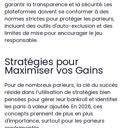
garantir la transparence et la sécurité. Les
plateformes doivent se conformer à des
normes strictes pour protéger les parieurs,
incluant des outils d'auto-exclusion et des
limites de mise pour encourager le jeu
responsable.
Stratégies pour
Maximiser vos Gains
Pour de nombreux parieurs, la clé du succès
réside dans l’utilisation de stratégies bien
pensées pour gérer leur bankroll et identifier
les paris à valeur ajoutée. En 2026, ces
concepts prennent de plus en plus
d'importance, surtout pour les parieurs
expérimentés.