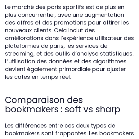
Le marché des paris sportifs est de plus en
plus concurrentiel, avec une augmentation
des offres et des promotions pour attirer les
nouveaux clients. Cela inclut des
améliorations dans l’expérience utilisateur des
plateformes de paris, les services de
streaming, et des outils d’analyse statistiques.
L’utilisation des données et des algorithmes
devient également primordiale pour ajuster
les cotes en temps réel.
Comparaison des
bookmakers : soft vs sharp
Les différences entre ces deux types de
bookmakers sont frappantes. Les bookmakers