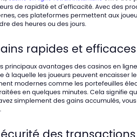
urs de rapidité et d'efficacité. Avec des pr
nes, ces plateformes permettent aux joueurs
dre des heures ou des jours.
Gains rapides et efficaces
s principaux avantages des casinos en ligne 
se à laquelle les joueurs peuvent encaisser l
ent modernes comme les portefeuilles élect
traitées en quelques minutes. Cela signifie q
avez simplement des gains accumulés, vous
.
Sécurité des transactions