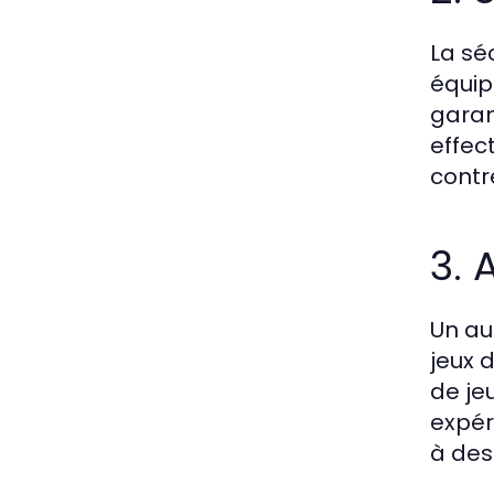
La séc
équip
garan
effec
contr
3. 
Un au
jeux 
de je
expér
à des