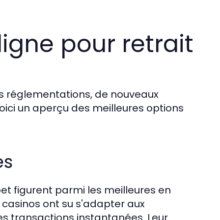
ligne pour retrait
es réglementations, de nouveaux
ici un aperçu des meilleures options
es
t figurent parmi les meilleures en
s casinos ont su s'adapter aux
 transactions instantanées. Leur