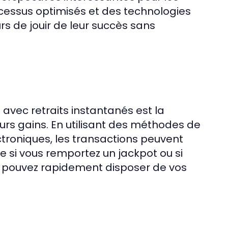
ocessus optimisés et des technologies
 de jouir de leur succès sans
avec retraits instantanés est la
eurs gains. En utilisant des méthodes de
roniques, les transactions peuvent
ue si vous remportez un jackpot ou si
 pouvez rapidement disposer de vos