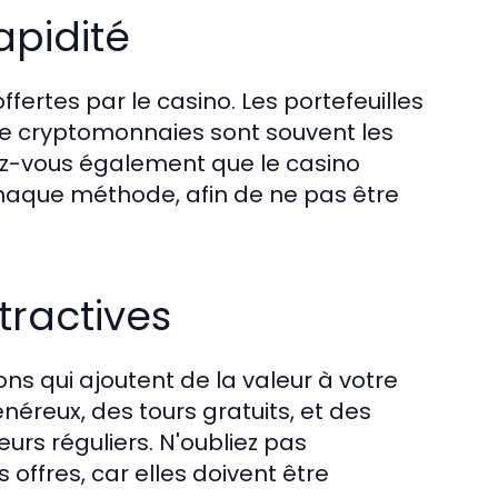
apidité
ertes par le casino. Les portefeuilles
 de cryptomonnaies sont souvent les
urez-vous également que le casino
chaque méthode, afin de ne pas être
tractives
ns qui ajoutent de la valeur à votre
néreux, des tours gratuits, et des
rs réguliers. N'oubliez pas
offres, car elles doivent être