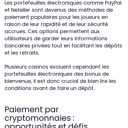
Les portefeuilles électroniques comme PayPal
et Neteller sont devenus des méthodes de
paiement populaires pour les joueurs en
raison de leur rapidité et de leur sécurité
accrues. Ces options permettent aux
utilisateurs de garder leurs informations
bancaires privées tout en facilitant les dépôts
et les retraits.
Plusieurs casinos excluent cependant les
portefeuilles électroniques des bonus de
bienvenue, il est donc crucial de bien lire les
conditions avant de faire un dépôt.
Paiement par
cryptomonnaies :
opportunités et défis