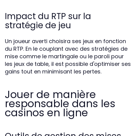
Impact du RTP sur la
stratégie de jeu
Un joueur averti choisira ses jeux en fonction
du RTP. En le couplant avec des stratégies de
mise comme le martingale ou le paroli pour
les jeux de table, il est possible d'optimiser ses
gains tout en minimisant les pertes.
Jouer de manière
responsable dans les
casinos en ligne