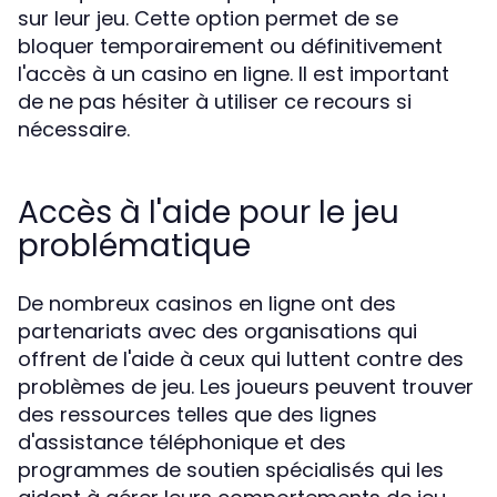
sur leur jeu. Cette option permet de se
bloquer temporairement ou définitivement
l'accès à un casino en ligne. Il est important
de ne pas hésiter à utiliser ce recours si
nécessaire.
Accès à l'aide pour le jeu
problématique
De nombreux casinos en ligne ont des
partenariats avec des organisations qui
offrent de l'aide à ceux qui luttent contre des
problèmes de jeu. Les joueurs peuvent trouver
des ressources telles que des lignes
d'assistance téléphonique et des
programmes de soutien spécialisés qui les