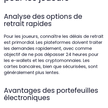
Analyse des options de
retrait rapides
Pour les joueurs, connaître les délais de retrait
est primordial. Les plateformes doivent traiter
les demandes rapidement, avec comme
objectif de ne pas dépasser 24 heures pour
les e-wallets et les cryptomonnaies. Les
cartes bancaires, bien que sécurisées, sont
généralement plus lentes.
Avantages des portefeuilles
électroniques