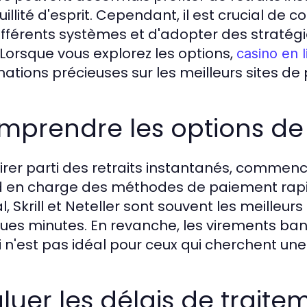
uillité d'esprit. Cependant, il est crucial 
ifférents systèmes et d'adopter des stratégie
. Lorsque vous explorez les options,
casino en l
mations précieuses sur les meilleurs sites d
mprendre les options d
tirer parti des retraits instantanés, commenc
 en charge des méthodes de paiement rapid
, Skrill et Neteller sont souvent les meilleurs c
ues minutes. En revanche, les virements ban
i n'est pas idéal pour ceux qui cherchent une 
luer les délais de traite