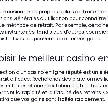
e casino a ses propres délais de traitement. 
tions Générales d'Utilisation pour connaître 
e méthode de retrait. Par exemple, certai
its instantanés, tandis que d'autres pourrai
istratives qui peuvent retarder vos gains.
isir le meilleur casino en
lection d'un casino en ligne réputé est un é
trait efficace. Recherchez des plateformes l
s critiques et une réputation établie. Lisez 
rnant la rapidité et la fiabilité des retraits
tira que vos gains sont traités rapidement.