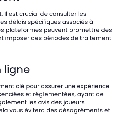
Il est crucial de consulter les
les délais spécifiques associés à
nes plateformes peuvent promettre des
ent imposer des périodes de traitement
 ligne
lément clé pour assurer une expérience
icenciées et réglementées, ayant de
également les avis des joueurs
. Cela vous évitera des désagréments et