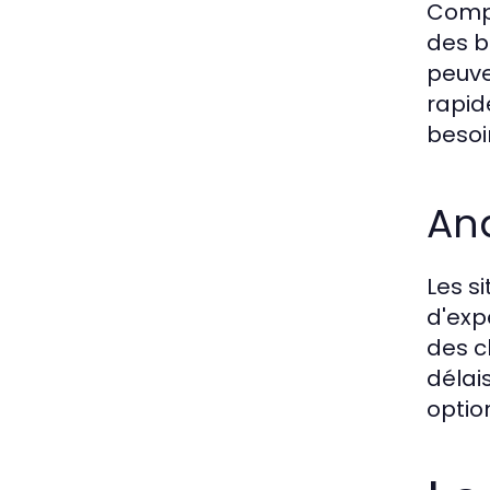
Compa
des b
peuve
rapid
besoi
Ana
Les s
d'exp
des c
délai
optio