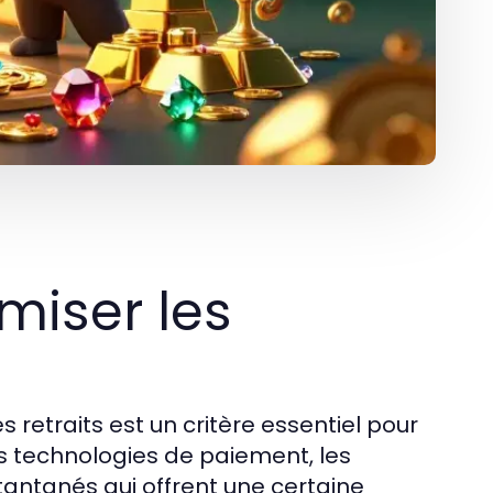
miser les
 retraits est un critère essentiel pour
es technologies de paiement, les
tantanés qui offrent une certaine