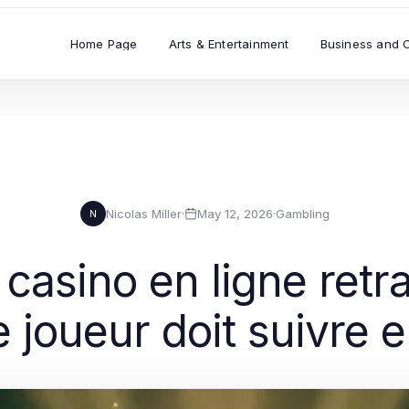
Home Page
Arts & Entertainment
Business and 
Nicolas Miller
·
May 12, 2026
·
Gambling
N
casino en ligne retr
 joueur doit suivre 