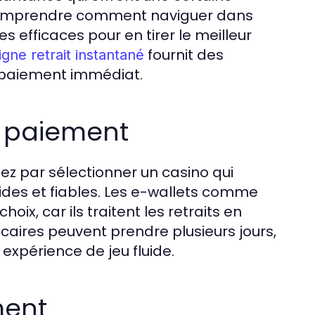
de comprendre comment naviguer dans
s efficaces pour en tirer le meilleur
fournit des
igne retrait instantané
e paiement immédiat.
e paiement
ez par sélectionner un casino qui
es et fiables. Les e-wallets comme
hoix, car ils traitent les retraits en
caires peuvent prendre plusieurs jours,
expérience de jeu fluide.
ment